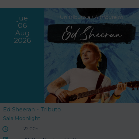
jue
06
Aug
2026
Ed Sheeran - Tributo
Sala Moonlight
22:00h