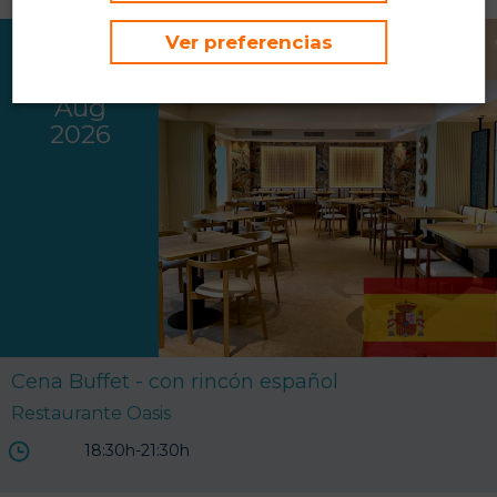
Ver preferencias
jue
06
Aug
2026
Cena Buffet - con rincón español
Restaurante Oasis
18:30h-21:30h