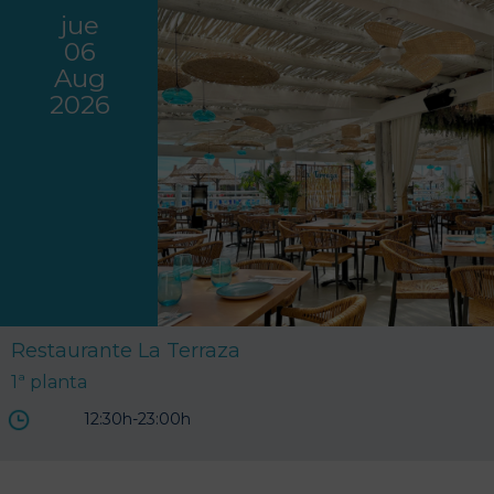
jue
06
Aug
2026
Restaurante La Terraza
1ª planta
12:30h-23:00h