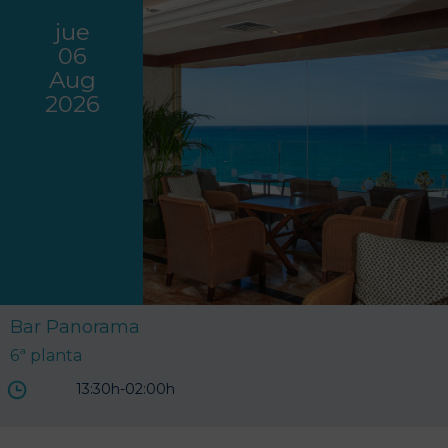
jue
06
Aug
2026
Bar Panorama
6ª planta
13:30h-02:00h