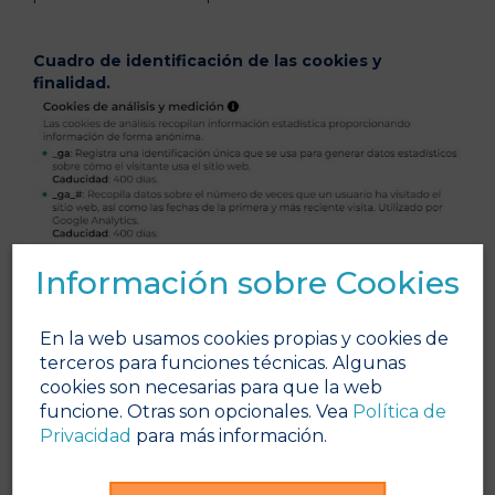
Cuadro de identificación de las cookies y
finalidad.
Información sobre Cookies
En la web usamos cookies propias y cookies de
terceros para funciones técnicas. Algunas
cookies son necesarias para que la web
Nota: Las cookies de tipo “Propias” son utilizadas sólo
funcione. Otras son opcionales. Vea
Política de
por el propietario de esta web y las cookies “De
Privacidad
para más información.
terceros” son utilizadas, también, por el prestador del
servicio que está detallado en el cuadro anterior.
Configuración del navegador para la revocación y