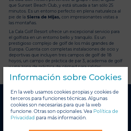
que Sunset Beach Club, y está situada a tan sólo 25
minutos. Es un entorno perfecto en plena naturaleza al
pie de la
Sierra de Mijas,
con impresionantes vistas a
las montañas.
La Cala Golf Resort ofrece un excepcional servicio para
el golfista en un entorno bello y tranquilo. Es un
prestigioso complejo de golf de los más grandes de
Europa. Cuenta con completas instalaciones de ocio y
deportivas que incluyen tres campos de golf de 18
hoyos, un campo de práctica de par 3, academia de golf
y una zona de práctica de césped para salidas.
Información sobre Cookies
En la web usamos cookies propias y cookies de
terceros para funciones técnicas. Algunas
Quick links
cookies son necesarias para que la web
funcione. Otras son opcionales. Vea
Política de
Home
Privacidad
para más información.
El tiempo
Calendario de Eventos