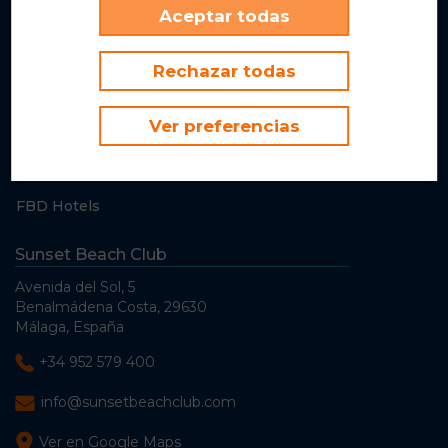
Aceptar todas
¿Qué tenemos esta semana?
Bares & Restaurantes
Rechazar todas
Galería de Fotos
Galería de Videos
Ver preferencias
Obras de invierno
INEX
FBD Hotels
Sunset Beach Club
Avenida del Sol, 5
Benalmádena Costa, 29630
Málaga, España
+34 952 579 400
info@sunsetbeachclub.com
Ver en Google Maps