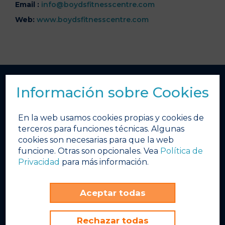
Email :
info@boydsfitnesscentre.com
Web:
www.boydsfitnesscentre.com
Información sobre Cookies
Quick links
Home
En la web usamos cookies propias y cookies de
El tiempo
terceros para funciones técnicas. Algunas
cookies son necesarias para que la web
Calendario de Eventos
funcione. Otras son opcionales. Vea
Política de
¿Qué tenemos esta semana?
Privacidad
para más información.
Bares & Restaurantes
Galería de Fotos
Aceptar todas
Galería de Videos
Obras de invierno
Rechazar todas