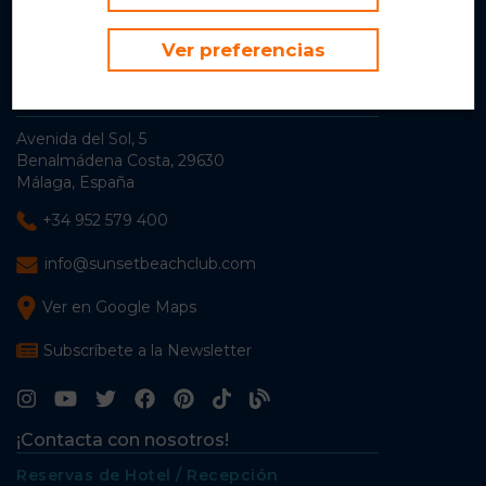
INEX
Ver preferencias
FBD Hotels
Sunset Beach Club
Avenida del Sol, 5
Benalmádena Costa, 29630
Málaga, España
+34 952 579 400
info@sunsetbeachclub.com
Ver en Google Maps
Subscríbete a la Newsletter
¡Contacta con nosotros!
Reservas de Hotel / Recepción